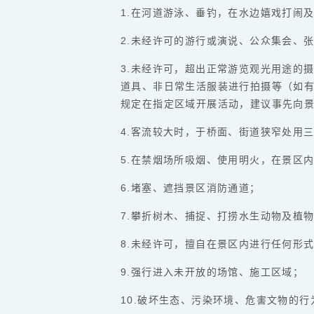
1.在河道游泳、垂钓，在水边嬉戏打闹
2.未经许可的游行或演说、公众集会、
3.未经许可，超出正常游览观光用途的
道具、非日常生活服装进行拍摄等（如
规定在指定区域开展活动，建议事先向
4.客流较大时，于桥面、街道狭窄处用
5.在禁烟场所吸烟、使用明火，在景区
6.堵塞、遮挡景区消防通道；
7.攀折树木、捕捉、打捞水生动物及植
8.未经许可，擅自在景区内进行任何形
9.强行进入未开放的场馆、施工区域；
10.破坏生态、污染环境、危害文物的行