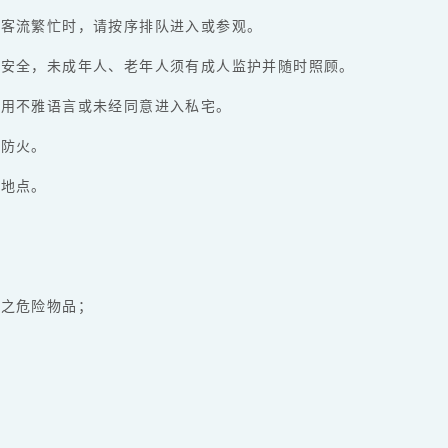
所客流繁忙时，请按序排队进入或参观。
意安全，未成年人、老年人须有成人监护并随时照顾。
使用不雅语言或未经同意进入私宅。
意防火。
定地点。
全之危险物品；