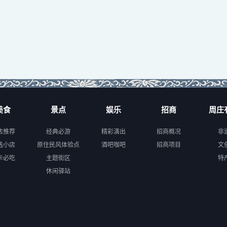
美食
景点
娱乐
招商
周庄
店推荐
经典必游
精彩演出
招商概况
非
选小店
原住民风体验点
酒吧咖吧
招商项目
文
卡必吃
主题街区
特
休闲驿站