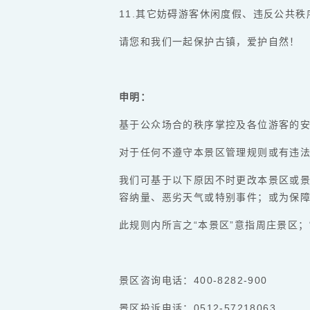
11.其它妨碍游客休闲度假、违反公共
请您和我们一起保护古镇，爱护自然！
申明：
基于公众场合的秩序掌控及各位游客的
对于任何不遵守本景区管理规则或有违
我们可基于以下原因不时更改本景区或
容纳量、恶劣天气或特别事件；或为保
此规则内所言之“本景区”意指周庄景区；
景区咨询电话：400-8282-900
景区投诉电话：0512-57218063