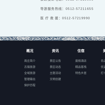
导游服务热线：0512-57211655
医 疗 救 援：0512-57219990
概况
资讯
住宿
周庄简介
景区公告
度假酒店
名
古镇旅游
景区动态
精品客栈
优
全域旅游
主题活动
特色乡居
打
管理输出
文明创建
保护历程