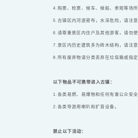
4.购票、检票、候车、候船、参观等场
5.古镇区内河道密布，水深危险，请注
6.请尊重景区内住户及其他游客，请勿
7.景区内历史建筑多为砖木结构，请注
8.所有废弃物请分类丢弃在垃圾箱或指
以下物品不可携带进入古镇：
1.各类易燃、易爆物和任何有害公众安
2.各类导游用喇叭和扩音设备。
禁止以下活动：