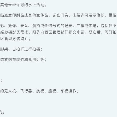
及其他未经许可的水上活动；
张贴派发印刷品或其他宣传品、调查问卷，未经许可展示旗帜、横
摄影、摄像、录音、航拍或任何形式的记录、广播或传送，包括但
有婚纱摄影类需求，须先向景区管理部门提交申请，获准后，签订拍
景区管理方咨询）；
三脚架、自拍杆进行拍摄；
内燃放烟花爆竹和孔明灯等；
物；
式的无人机、飞行器、航模、船模、车模操作；
为；