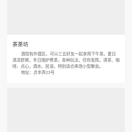
茶荼坊
酒馆有外摆区，可以三五好友一起享用下午茶。夏日
清凉舒爽，冬日围炉煮茶，各种玩法，任你发挥。清茶、咖
啡、点心，酒水、民谣，特别适合来场小型聚会。
地址：贞丰弄23号