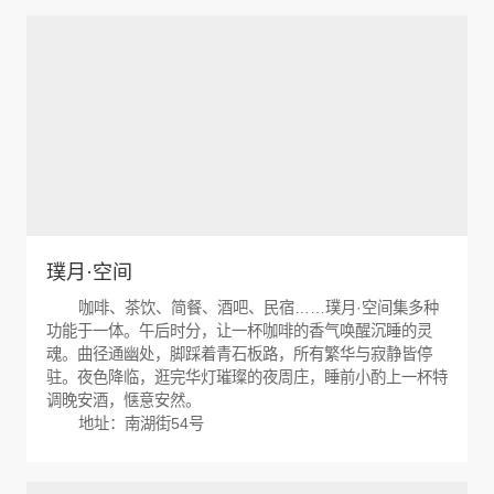
璞月·空间
咖啡、茶饮、简餐、酒吧、民宿……璞月·空间集多种
功能于一体。午后时分，让一杯咖啡的香气唤醒沉睡的灵
魂。曲径通幽处，脚踩着青石板路，所有繁华与寂静皆停
驻。夜色降临，逛完华灯璀璨的夜周庄，睡前小酌上一杯特
调晚安酒，惬意安然。
地址：南湖街54号