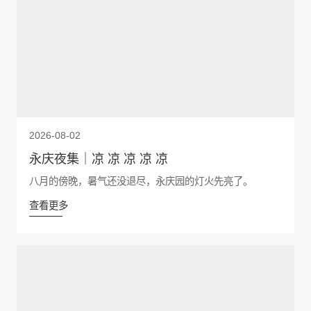
2026-08-02
永庆夜集｜凉 凉 凉 凉 凉
八月的傍晚，暑气还没退尽，永庆园的灯火先亮了。
查看更多