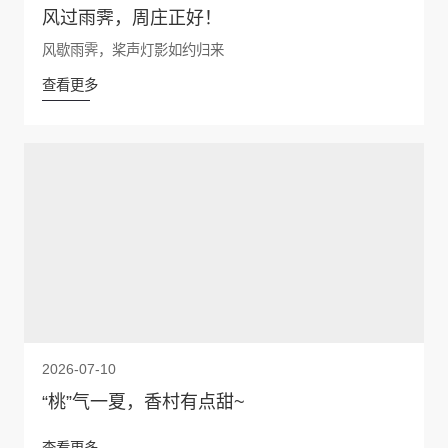
风过雨霁，周庄正好！
风歇雨霁，桨声灯影如约归来
查看更多
2026-07-10
“桃”气一夏，香村有点甜~