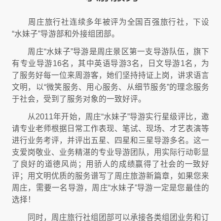
周庄旅行社连续多年被评为全国百强旅行社，下设
“水妹子”导游部和外接组团部。
周庄“水妹子”导游是周庄景区第一支导游队伍，旗下
有专业导游16名，其中英语导游3名，日文导游1名，为
了服务好每一位来周游客，她们坚持持证上岗，讲求语言
文明，以“微笑服务、用心服务、从细节服务”的理念服务
于社会，受到了服务对象的一致好评。
从2011年开始，周庄“水妹子”导游实行星级评比，邀
请专业老师根据日常工作表现、笔试、现场、才艺表演等
进行业务考评，并评出五星、四星和三星导游多名。这一
支爱岗敬业、业务精湛的专业导游团队，用实际行动彰显
了良好的道德风尚；用骄人的成绩赢得了社会的一致好
评；用文明优质的服务谱写了周庄旅游新篇章，如果您来
周庄，需要一名导游，周庄“水妹子”导游一定是您最佳的
选择！
同时，周庄旅行社组团部可以承接各类组团业务和订