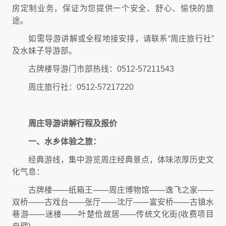
房定制业务，保证为您提供一个安全、舒心、愉快的旅
途。
如需导游讲解或全程地接安排，请联系“周庄旅行社”
及水妹子导游部。
古牌楼导游门市部热线：0512-57211543
周庄旅行社：0512-57217220
周庄导游讲解行程及报价
一、水乡体验之旅：
经典游线，集中游览周庄经典景点，体味浓厚历史文
化气息：
古牌楼——纸箱王——周庄博物馆——逸飞之家——
双桥——古戏台——张厅——沈厅——富安桥——古镇水
巷游——迷楼——叶楚伧故居——传统文化街(收费项目