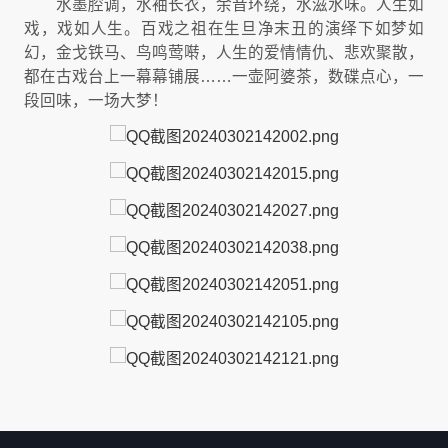
水墨腔调，水袖长衣，余音环绕，水滋水味。人生如
戏，戏如人生。百戏之祖在生旦净末丑的演绎下如梦如
幻，金戈铁马、鸟鸣莺啭，人生的爱情情仇、悲欢聚散，
都在古戏台上一幕幕铺展……一壶阿婆茶，数碟点心，一
段回味，一场大梦！