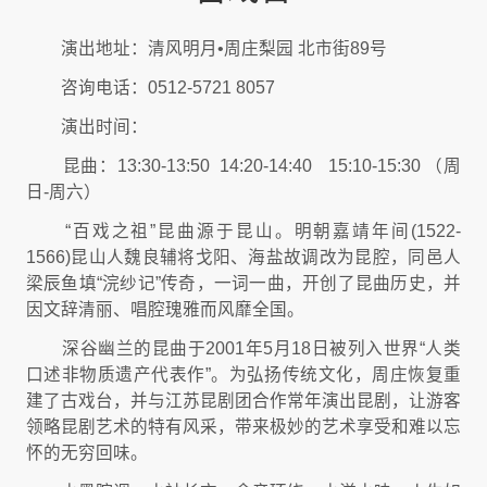
演出地址：清风明月•周庄梨园 北市街89号
咨询电话：0512-5721 8057
演出时间：
昆曲：13:30-13:50 14:20-14:40
15:10-15:30
（周
日-周六）
“百戏之祖”昆曲源于昆山。明朝嘉靖年间(1522-
1566)昆山人魏良辅将戈阳、海盐故调改为昆腔，同邑人
梁辰鱼填“浣纱记”传奇，一词一曲，开创了昆曲历史，并
因文辞清丽、唱腔瑰雅而风靡全国。
深谷幽兰的昆曲于2001年5月18日被列入世界“人类
口述非物质遗产代表作”。为弘扬传统文化，周庄恢复重
建了古戏台，并与江苏昆剧团合作常年演出昆剧，让游客
领略昆剧艺术的特有风采，带来极妙的艺术享受和难以忘
怀的无穷回味。