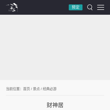
预定
当前位置：
首页
/
景点
/
经典必游
财神居