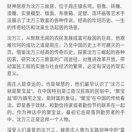
财神居原为沈万三故居，位于周庄镇东垞。铜像、砖雕、
漆雕、实景模型、版面、布景箱、泥塑、连环画等艺术手
法展示了沈万三致富的各种传说、经商的坎坷历史、一生
的传奇经历和沈家生活起居的场景。
沈万三，从默默无闻的农民发展成富可敌国的巨商，他艰
难坎坷的成功之道是周庄、乃至中国历史上不可磨灭的一
页。借鉴沈万三经商的传奇历史，探索沈万三崛起的各种
因素，研究沈万三致富的广阔途径，对推进改革开放，带
动富民工程的实施与社会经济的繁荣，必定有深远的现实
意义。
周庄人是幸运的，也是聪慧的，他们最早认识了“沈万三
就是聚宝盆”。在中国特别是江南汉民族的民俗中，“聚宝
盆”即为镇宅之宝，是财富的象征。“聚宝”在中国的传统看
法，即是善于敛财，和勤俭持家或者勤俭节约联系在一起
的。作为神话中的聚宝盆，最初它总是落到勤劳者的手
中，沈万三正是这样一个人物。
深受人们喜爱的沈万三，被周庄人尊为五路财神中的“富