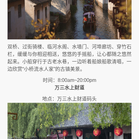
双桥、过街骑楼、临河水阁、水墙门、河埠廊坊、穿竹石
栏，缓缓与你相迎相送，悠悠的手摇船，让心都随之悠然
起来。小船穿行于古老水巷，一边听着船娘船歌清唱，一
边欣赏“小桥流水人家”的古镇美景。
时间：8:00am~20:00pm
万三水上财道
地点：万三水上财道码头