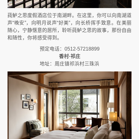
莼鲈之思度假酒店位于南湖畔。在这里，你可以向南湖道
声“晚安”，向明月说声“好美”，向长桥挥手致意。在美丽
随心，宁静惬意的居所，聆听莼鲈之思的故事，那份自由
和随性，你将感受得到。
预定电话：0512-57218899
香村·祁庄
地址：周庄镇祁浜村三珠浜