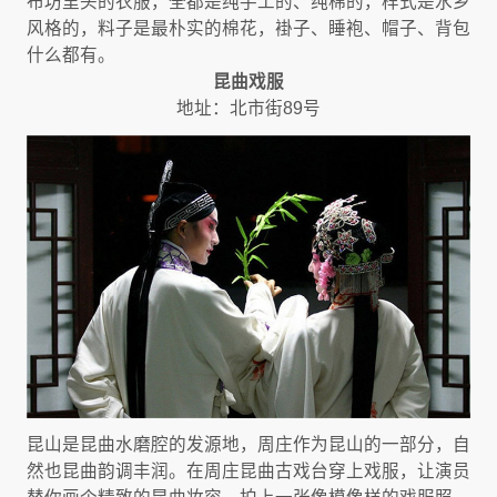
布坊里头的衣服，全都是纯手工的、纯棉的，样式是水乡
风格的，料子是最朴实的棉花，褂子、睡袍、帽子、背包
什么都有。
昆曲戏服
地址：北市街89号
昆山是昆曲水磨腔的发源地，周庄作为昆山的一部分，自
然也昆曲韵调丰润。在周庄昆曲古戏台穿上戏服，让演员