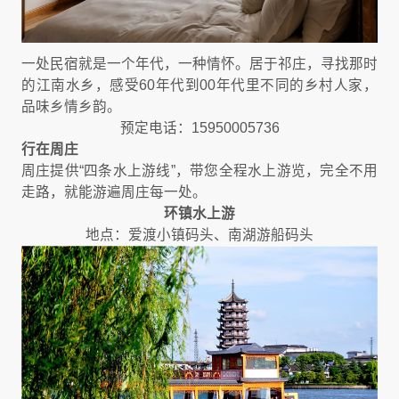
一处民宿就是一个年代，一种情怀。居于祁庄，寻找那时
的江南水乡，感受60年代到00年代里不同的乡村人家，
品味乡情乡韵。
预定电话：15950005736
行在周庄
周庄提供“四条水上游线”，带您全程水上游览，完全不用
走路，就能游遍周庄每一处。
环镇水上游
地点：爱渡小镇码头、南湖游船码头