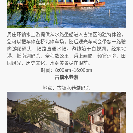
周庄环镇水上游提供从水路坐船进入古镇区的独特体验，
您可以把车停在桥北停车场，随后观光车就会带您一路驶
向游船码头，陆路直通水陆。游线始于白蚬湖，经东垞
港、抵南湖码头，全程数公里，乘上画舫，频窗远眺，田
园风光、历史文化、水乡美景尽在眼前。
时间：8:00am~16:00pm
古镇水巷游
地点：古镇水巷游码头