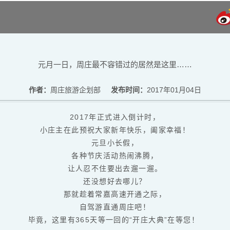
元月一日，周庄最不容错过的居然是这里……
作者：
周庄旅游企划部
发布时间：
2017年01月04日
2017年正式进入倒计时，
小庄主在此预祝大家新年快乐，阖家幸福！
元旦小长假，
各种节庆活动热闹沸腾，
让人忍不住要出去遛一遛。
还没想好去哪儿？
那就趁着常嘉高速开通之际，
自驾游直通周庄吧！
毕竟，这里有365天等一回的“开庄大典”在等您！