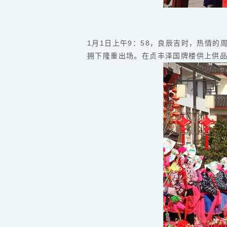
1月1日上午9：58，良辰吉时，热情
拥下隆重出场。在贞丰泽国牌楼供上供