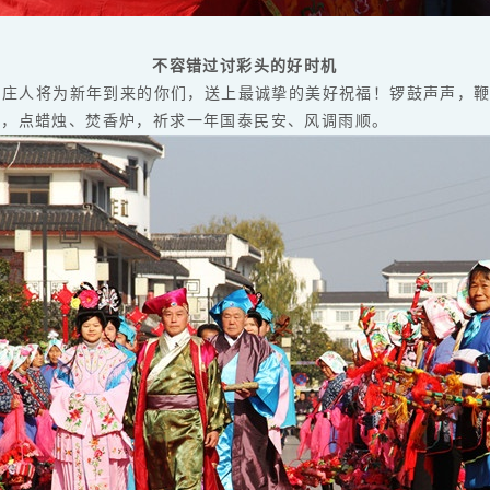
不容错过讨彩头的好时机
的周庄人将为新年到来的你们，送上最诚挚的美好祝福！锣鼓声声，鞭
品，点蜡烛、焚香炉，祈求一年国泰民安、风调雨顺。