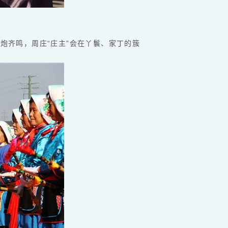
炮齐鸣，周庄“庄主”会在丫鬟、家丁的簇