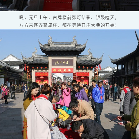
瞧，元旦上午，古牌楼前张灯结彩、锣鼓喧天，
八方来客齐聚周庄，都在等待开庄大典的开始！