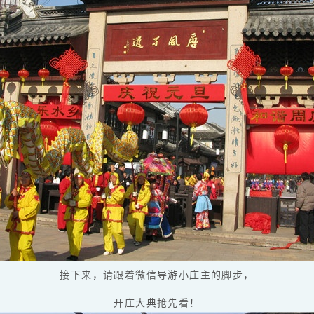
接下来，请跟着微信导游小庄主的脚步，
开庄大典抢先看！