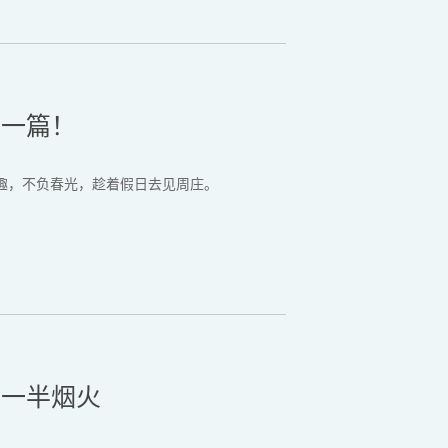
这一篇！
起拾趣，不负春光，趁着假日去见周庄。
，一半烟火