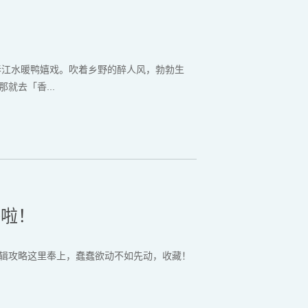
春江水暖鸭嬉戏。吹着乡野的醉人风，勃勃生
就去「香...
够啦！
特辑攻略这里奉上，蠢蠢欲动不如先动，收藏！