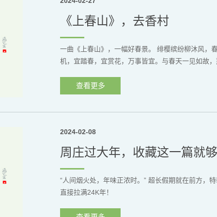
2024-02-27
《上春山》，去香村
一曲《上春山》，一幅好春景。 绯樱缤纷柳沐风，
机，宜踏春，宜赏花，万事皆宜。与春天一见如故，那
查看更多
2024-02-08
周庄过大年，收藏这一篇就
“人间烟火处，年味正浓时。” 超长假期就在前方，
直接拉满24K年！
查看更多