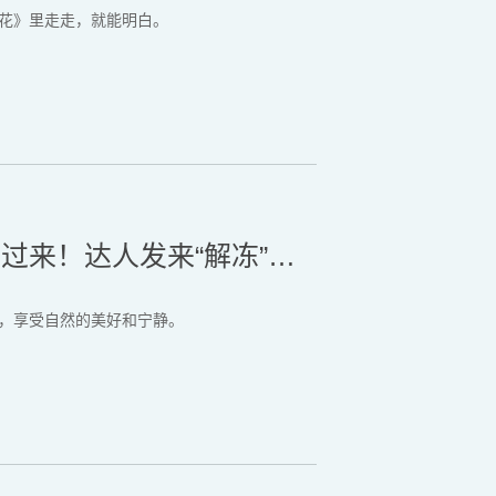
花》里走走，就能明白。
小金豆们听劝！北方大苞谷看过来！达人发来“解冻”攻略~
，享受自然的美好和宁静。