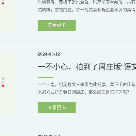
时值春暖，双桥下流水潺潺，张厅前玉兰皎皎，古石
花的粉，茶花的红，每一处花事都诉说着水乡的柔情
查看更多
2024-03-12
一不小心，拍到了周庄版“语
一个江南，引无数文人墨客为此折腰，留下千古佳句
本的方式打开春日的周庄，那么画面是怎样的呢？
查看更多