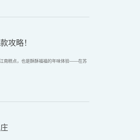
爆款攻略！
江南糕点，也是酥酥福福的年味体验——在苏
周庄