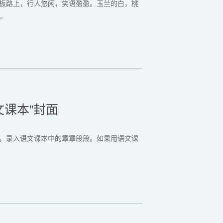
板路上，行人悠闲，笑语盈盈。玉兰的白，桃
。
文课本”封面
，录入语文课本中的章章段段。如果用语文课