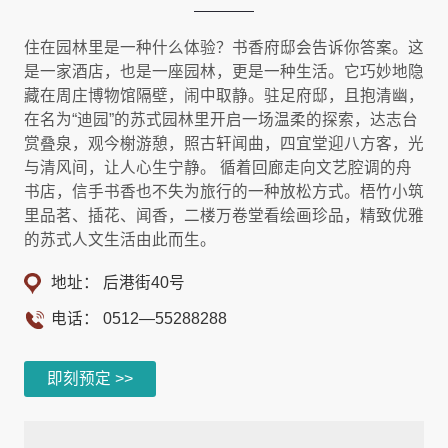
住在园林里是一种什么体验？书香府邸会告诉你答案。这
是一家酒店，也是一座园林，更是一种生活。它巧妙地隐
藏在周庄博物馆隔壁，闹中取静。驻足府邸，且抱清幽，
在名为“迪园”的苏式园林里开启一场温柔的探索，达志台
赏叠泉，观今榭游憩，照古轩闻曲，四宜堂迎八方客，光
与清风间，让人心生宁静。 循着回廊走向文艺腔调的舟
书店，信手书香也不失为旅行的一种放松方式。梧竹小筑
里品茗、插花、闻香，二楼万卷堂看绘画珍品，精致优雅
的苏式人文生活由此而生。
地址： 后港街40号
电话：
0512—55288288
即刻预定 >>