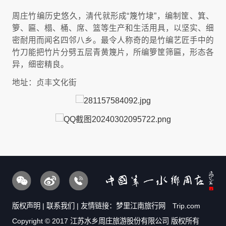
周庄竹编历史悠久，清代就形成“篾竹埭”，编制筐、箕、
箩、匾、榻、桶、席、篮等生产和生活用具，以坚实、细
密耐用而闻名四邻八乡。最令人称奇的是竹编艺匠手中的
竹刀能把竹片分劈五层青黄篾片，所编箩筐筛匾，形态各
异，细密精良。
地址：贞丰文化街
版权声明
|
联系我们
| 友情链接：
梦里江南旅行网
Trip.com
Copyright © 2017 江苏水乡周庄旅游股份有限公司 版权所有