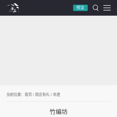
预定
当前位置：
首页
/
周庄有礼
/
非遗
竹编坊