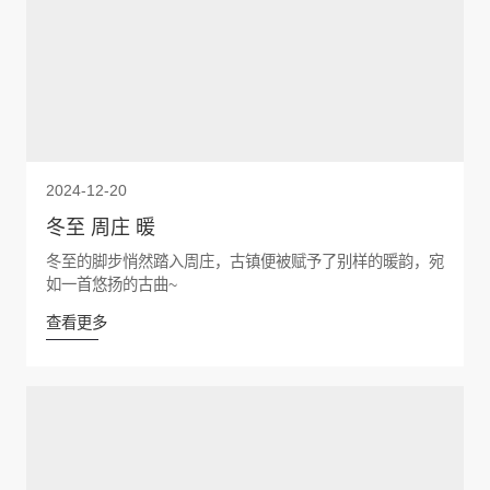
2024-12-20
冬至 周庄 暖
冬至的脚步悄然踏入周庄，古镇便被赋予了别样的暖韵，宛
如一首悠扬的古曲~
查看更多